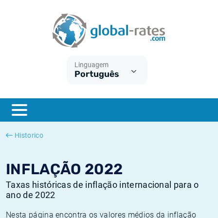
Euribor
O que é a inflação do IPC?
Taxas Euribor históricas
Calculadora de inflação
Term SOFR
O que é a inflação do IHPC?
Taxas ESTER históricas
Linguagem
Português
Bancos centrais
Inflação Brasil
Taxas SOFR históricas
ESTER
Inflação Estados Unidos
Taxas SONIA históricas
SONIA
Inflação Europa
Taxas TONAR históricas
Historico
SOFR
Inflação Portugal
Taxas de inflação históricas
INFLAÇÃO 2022
Taxas históricas de inflação internacional para o
ano de 2022
Nesta página encontra os valores médios da inflação