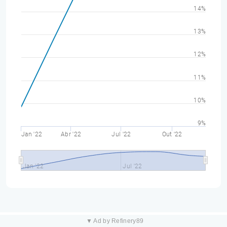
14%
13%
12%
11%
10%
9%
Jan '22
Abr '22
Jul '22
Out '22
Jan '22
Jul '22
▼ Ad by Refinery89