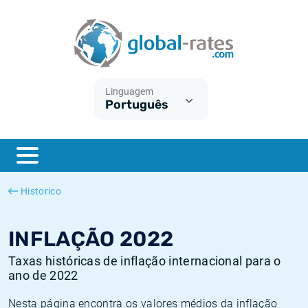
Euribor
O que é a inflação do IPC?
Taxas Euribor históricas
Calculadora de inflação
Term SOFR
O que é a inflação do IHPC?
Taxas ESTER históricas
Linguagem
Português
Bancos centrais
Inflação Brasil
Taxas SOFR históricas
ESTER
Inflação Estados Unidos
Taxas SONIA históricas
SONIA
Inflação Europa
Taxas TONAR históricas
Historico
SOFR
Inflação Portugal
Taxas de inflação históricas
INFLAÇÃO 2022
Taxas históricas de inflação internacional para o
ano de 2022
Nesta página encontra os valores médios da inflação