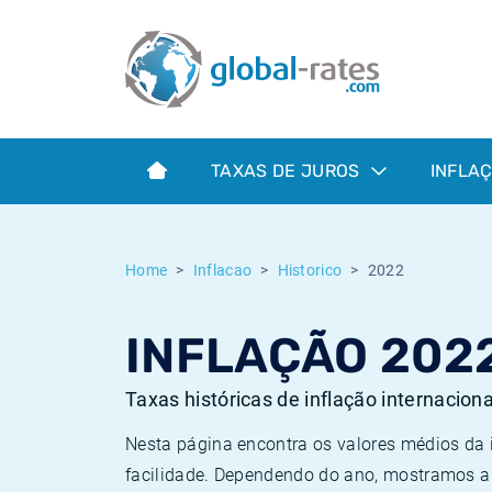
Euribor
O que é a inflação do IPC?
Taxas Euribor históricas
Calculadora de inflação
Term SOFR
O que é a inflação do IHPC?
Taxas ESTER históricas
TAXAS DE JUROS
INFLA
Bancos centrais
Inflação Brasil
Taxas SOFR históricas
ESTER
Inflação Estados Unidos
Taxas SONIA históricas
Home
Inflacao
Historico
2022
SONIA
Inflação Europa
Taxas TONAR históricas
INFLAÇÃO 202
SOFR
Inflação Portugal
Taxas de inflação históricas
Taxas históricas de inflação internacion
Nesta página encontra os valores médios da
facilidade. Dependendo do ano, mostramos a 