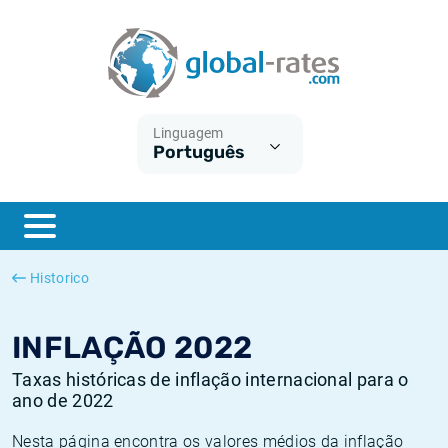
Euribor
O que é a inflação do IPC?
Taxas Euribor históricas
Calculadora de inflação
Term SOFR
O que é a inflação do IHPC?
Taxas ESTER históricas
Linguagem
Português
Bancos centrais
Inflação Brasil
Taxas SOFR históricas
ESTER
Inflação Estados Unidos
Taxas SONIA históricas
SONIA
Inflação Europa
Taxas TONAR históricas
Historico
SOFR
Inflação Portugal
Taxas de inflação históricas
INFLAÇÃO 2022
Taxas históricas de inflação internacional para o
ano de 2022
Nesta página encontra os valores médios da inflação