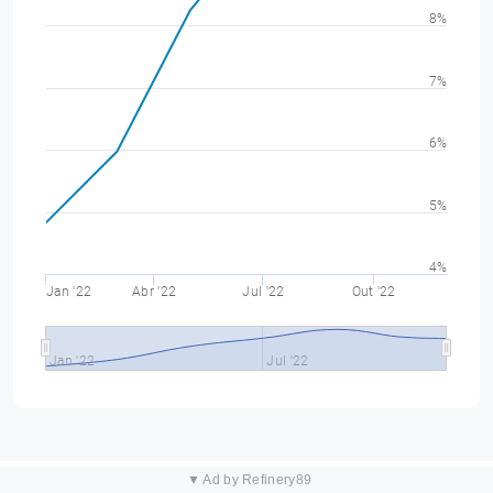
8%
7%
6%
5%
4%
Jan '22
Abr '22
Jul '22
Out '22
Jan '22
Jul '22
▼ Ad by Refinery89