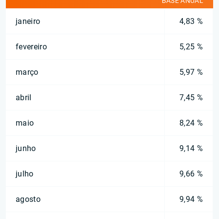
BASE ANUAL
janeiro
4,83 %
fevereiro
5,25 %
março
5,97 %
abril
7,45 %
maio
8,24 %
junho
9,14 %
julho
9,66 %
agosto
9,94 %