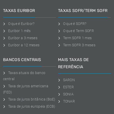
TAXAS EURIBOR
TAXAS SOFR/TERM SOFR
O que é Euribor?
O que é SOFR?
Euribor 1 mês
O que é Term SOFR
Euribor a 3 meses
Term SOFR 1 mes
Euribor a 12 meses
Term SOFR 3 meses
BANCOS CENTRAIS
MAIS TAXAS DE
REFERÊNCIA
Taxas atuais do banco
central
SARON
Taxa de juros americana
ESTER
(FED)
SONIA
Taxa de juros britânica (BoE)
TONAR
Taxa de juros europeia (ECB)