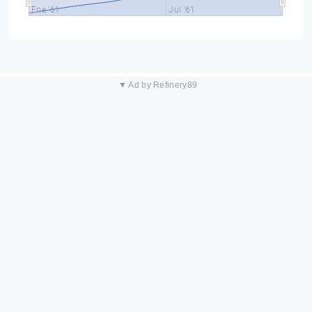
Ene '61
Jul '61
▼ Ad by Refinery89