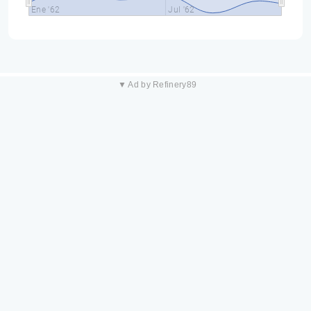
Ene '62
Jul '62
▼ Ad by Refinery89