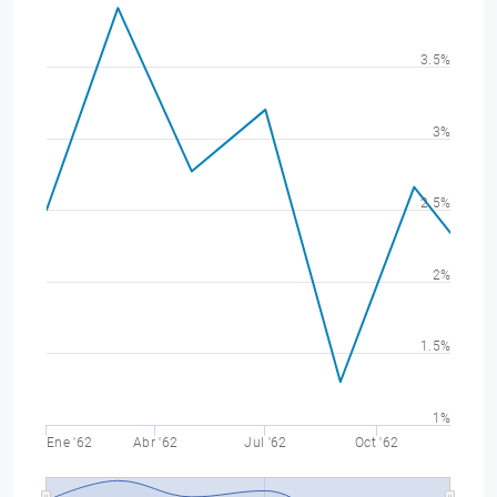
3.5%
3%
2.5%
2%
1.5%
1%
Ene '62
Abr '62
Jul '62
Oct '62