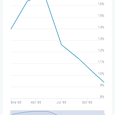
16%
15%
14%
13%
12%
11%
10%
9%
8%
Ene '65
Abr '65
Jul '65
Oct '65