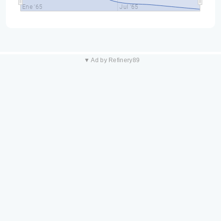
Ene '65
Jul '65
▼ Ad by Refinery89