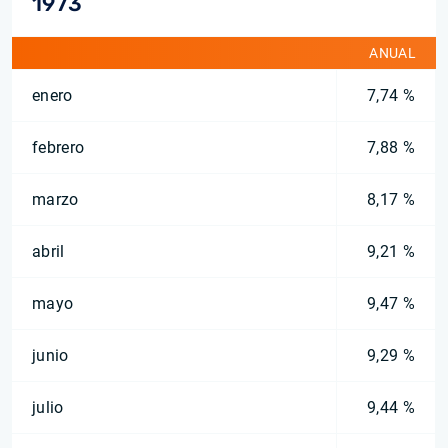
1973
ANUAL
enero
7,74 %
febrero
7,88 %
marzo
8,17 %
abril
9,21 %
mayo
9,47 %
junio
9,29 %
julio
9,44 %