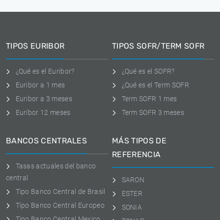
TIPOS EURIBOR
TIPOS SOFR/TERM SOFR
¿Qué es el Euribor?
¿Qué es el SOFR?
Euribor a 1 mes
¿Qué es el Term SOFR
Euribor a 3 meses
Term SOFR 1 mes
Euríbor 12 meses
Term SOFR 3 meses
BANCOS CENTRALES
MÁS TIPOS DE
REFERENCIA
Tasas actuales del banco
central
SARON
Tipo Banco Central de Brasil
ESTER
Tipo Banco Central Europeo
SONIA
Tipo Banco Central Mexico