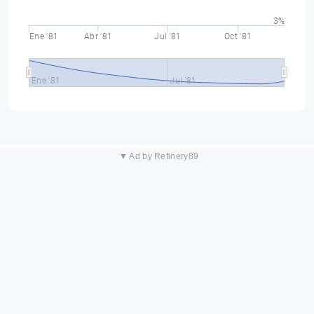
3%
Ene '81
Abr '81
Jul '81
Oct '81
Ene '81
Jul '81
▼ Ad by Refinery89