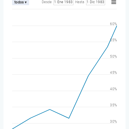
Desde
1 Ene 1983
Hasta
1 Dic 1983
todos ▾
60%
55%
50%
45%
40%
35%
30%