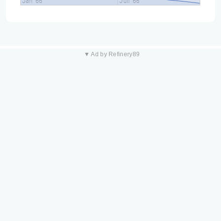
Jan '66
Juil '66
▼ Ad by Refinery89