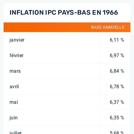
INFLATION IPC PAYS-BAS EN 1966
BASE ANNUELLE
janvier
6,11 %
février
6,97 %
mars
6,84 %
avril
6,78 %
mai
6,37 %
juin
6,35 %
juillet
5,68 %