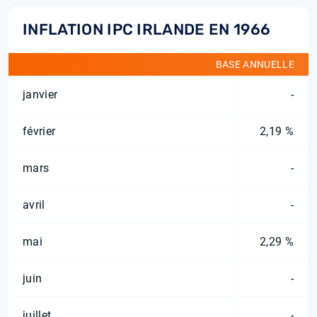
INFLATION IPC IRLANDE EN 1966
BASE ANNUELLE
janvier
-
février
2,19 %
mars
-
avril
-
mai
2,29 %
juin
-
juillet
-