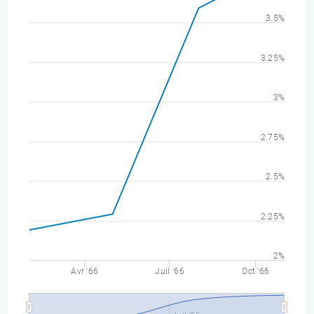
3.5%
3.25%
3%
2.75%
2.5%
2.25%
2%
Avr '66
Juil '66
Oct '66