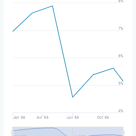
8%
7%
6%
5%
4%
Jan '66
Avr '66
Juil '66
Oct '66