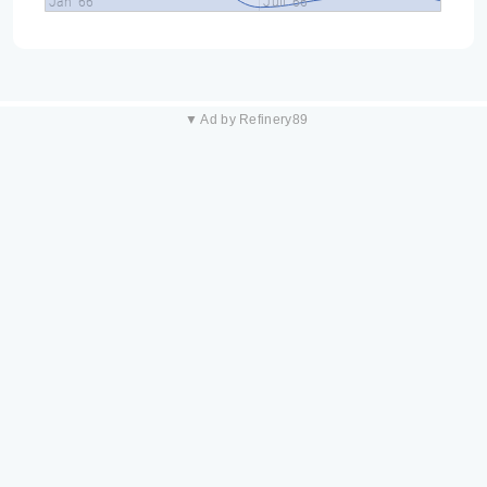
Jan '66
Juil '66
▼ Ad by Refinery89