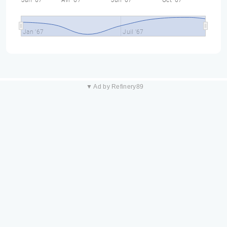
Jan '67
Avr '67
Juil '67
Oct '67
Jan '67
Juil '67
▼ Ad by Refinery89