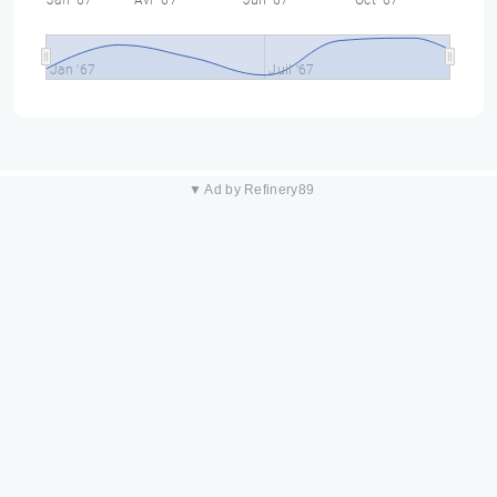
Jan '67
Avr '67
Juil '67
Oct '67
Jan '67
Juil '67
▼ Ad by Refinery89