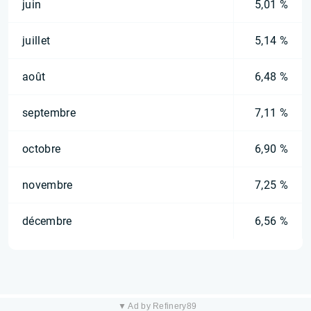
juin
5,01 %
juillet
5,14 %
août
6,48 %
septembre
7,11 %
octobre
6,90 %
novembre
7,25 %
décembre
6,56 %
▼ Ad by Refinery89