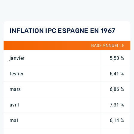
INFLATION IPC ESPAGNE EN 1967
BASE ANNUELLE
janvier
5,50 %
février
6,41 %
mars
6,86 %
avril
7,31 %
mai
6,14 %