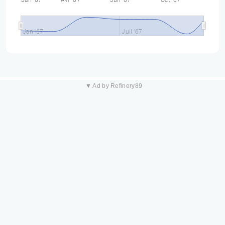
Jan '67
Avr '67
Juil '67
Oct '67
Jan '67
Juil '67
▼ Ad by Refinery89