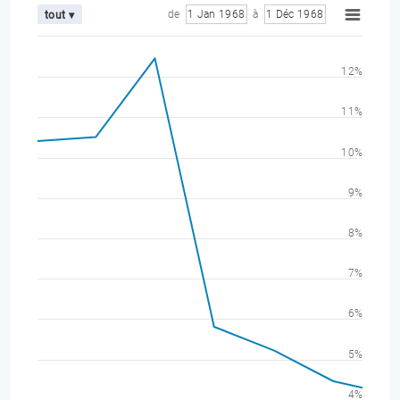
de
1 Jan 1968
à
1 Déc 1968
tout ▾
12%
11%
10%
9%
8%
7%
6%
5%
4%