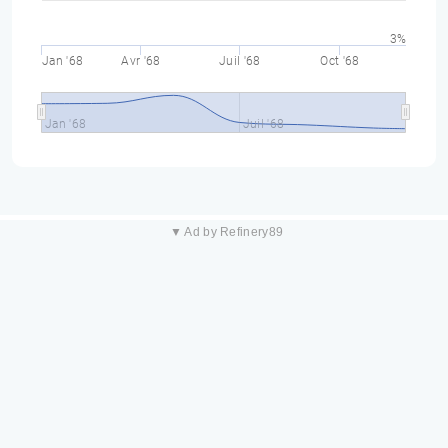
3%
Jan '68
Avr '68
Juil '68
Oct '68
Jan '68
Juil '68
▼ Ad by Refinery89