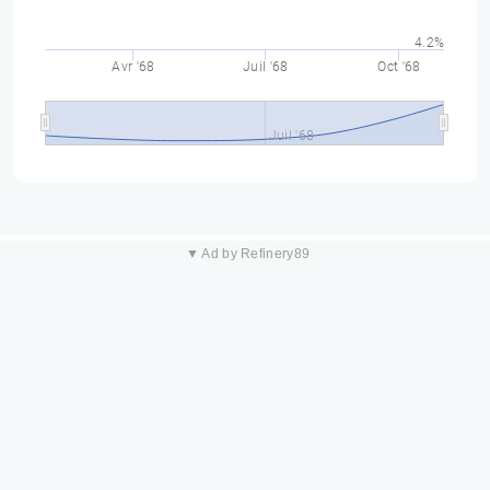
4.2%
Avr '68
Juil '68
Oct '68
Juil '68
▼ Ad by Refinery89