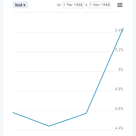
de
1 Fev 1968
à
1 Nov 1968
tout ▾
5.4%
5.2%
5%
4.8%
4.6%
4.4%