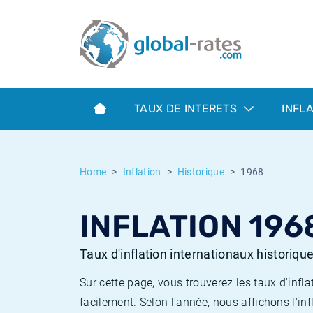
Euribor
Qu'est-ce que l'inflation IPC?
Taux Euribor historiques
Calculateur d’inflation
Term SOFR
Qu'est-ce que l'inflation IPCH?
Taux ESTER historiques
TAUX DE INTERETS
INFL
Banques centrales
Inflation Américain
Taux SOFR historiques
ESTER
Inflation Canadien
Taux SONIA historiques
Home
Inflation
Historique
1968
SONIA
Inflation Europeenne
Taux TONAR historiques
INFLATION 196
SOFR
Inflation Français
Taux d'inflation historiques
Taux d'inflation internationaux historiqu
Sur cette page, vous trouverez les taux d'in
facilement. Selon l'année, nous affichons l'inf