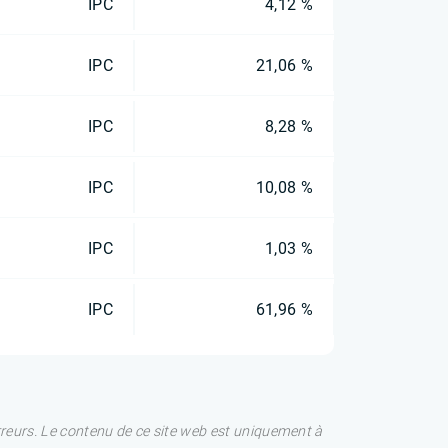
IPC
4,12 %
IPC
21,06 %
IPC
8,28 %
IPC
10,08 %
IPC
1,03 %
IPC
61,96 %
rreurs. Le contenu de ce site web est uniquement à