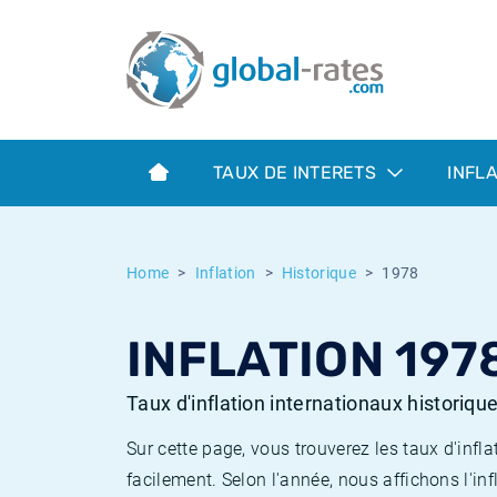
Euribor
Qu'est-ce que l'inflation IPC?
Taux Euribor historiques
Calculateur d’inflation
Term SOFR
Qu'est-ce que l'inflation IPCH?
Taux ESTER historiques
TAUX DE INTERETS
INFL
Banques centrales
Inflation Américain
Taux SOFR historiques
ESTER
Inflation Canadien
Taux SONIA historiques
Home
Inflation
Historique
1978
SONIA
Inflation Europeenne
Taux TONAR historiques
INFLATION 197
SOFR
Inflation Français
Taux d'inflation historiques
Taux d'inflation internationaux historiqu
Sur cette page, vous trouverez les taux d'in
facilement. Selon l'année, nous affichons l'inf