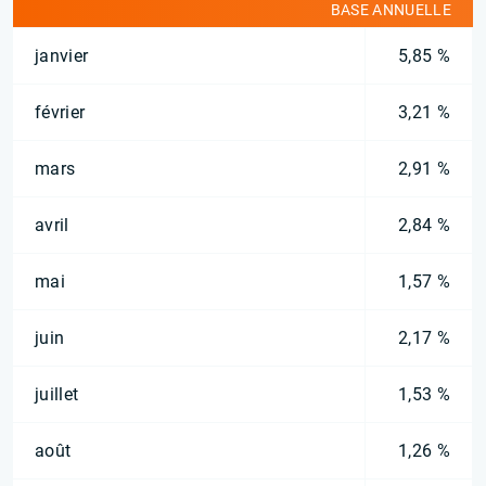
BASE ANNUELLE
janvier
5,85 %
février
3,21 %
mars
2,91 %
avril
2,84 %
mai
1,57 %
juin
2,17 %
juillet
1,53 %
août
1,26 %