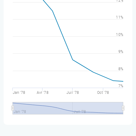
12%
11%
10%
9%
8%
7%
Jan '78
Avr '78
Juil '78
Oct '78
Jan '78
Juil '78