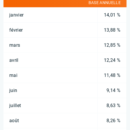
BASE ANNUELLE
janvier
14,01 %
février
13,88 %
mars
12,85 %
avril
12,24 %
mai
11,48 %
juin
9,14 %
juillet
8,63 %
août
8,26 %