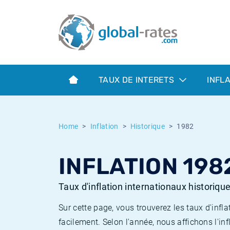
Euribor
Qu'est-ce que l'inflation IPC?
Taux Euribor historiques
Calculateur d’inflation
Term SOFR
Qu'est-ce que l'inflation IPCH?
Taux ESTER historiques
TAUX DE INTERETS
INFL
Banques centrales
Inflation Américain
Taux SOFR historiques
ESTER
Inflation Canadien
Taux SONIA historiques
Home
Inflation
Historique
1982
SONIA
Inflation Europeenne
Taux TONAR historiques
INFLATION 198
SOFR
Inflation Français
Taux d'inflation historiques
Taux d'inflation internationaux historiqu
Sur cette page, vous trouverez les taux d'in
facilement. Selon l'année, nous affichons l'inf