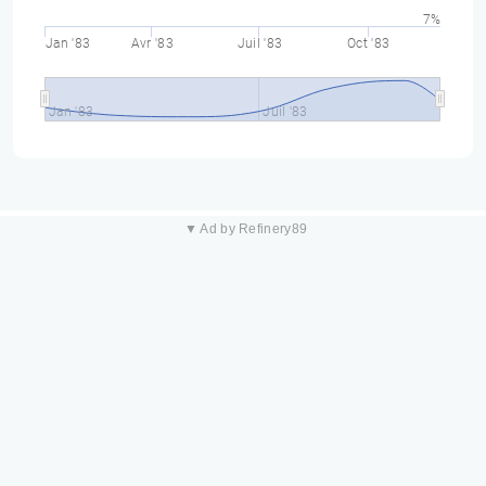
7%
Jan '83
Avr '83
Juil '83
Oct '83
Jan '83
Juil '83
▼ Ad by Refinery89