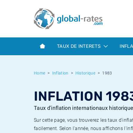
Euribor
Qu'est-ce que l'inflation IPC?
Taux Euribor historiques
Calculateur d’inflation
Term SOFR
Qu'est-ce que l'inflation IPCH?
Taux ESTER historiques
TAUX DE INTERETS
INFL
Banques centrales
Inflation Américain
Taux SOFR historiques
ESTER
Inflation Canadien
Taux SONIA historiques
Home
Inflation
Historique
1983
SONIA
Inflation Europeenne
Taux TONAR historiques
INFLATION 198
SOFR
Inflation Français
Taux d'inflation historiques
Taux d'inflation internationaux historiqu
Sur cette page, vous trouverez les taux d'in
facilement. Selon l'année, nous affichons l'inf