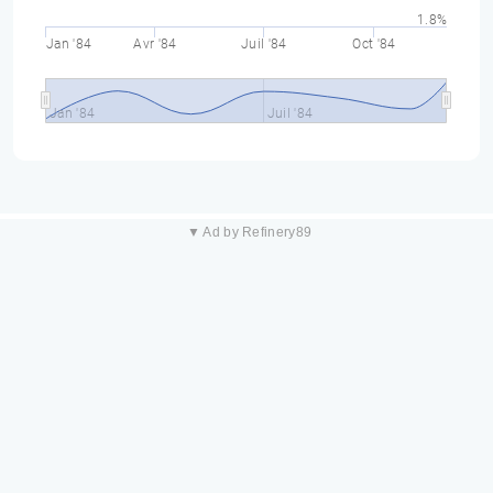
1.8%
Jan '84
Avr '84
Juil '84
Oct '84
Jan '84
Juil '84
▼ Ad by Refinery89