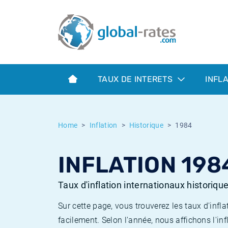
Euribor
Qu'est-ce que l'inflation IPC?
Taux Euribor historiques
Calculateur d’inflation
Term SOFR
Qu'est-ce que l'inflation IPCH?
Taux ESTER historiques
TAUX DE INTERETS
INFL
Banques centrales
Inflation Américain
Taux SOFR historiques
ESTER
Inflation Canadien
Taux SONIA historiques
Home
Inflation
Historique
1984
SONIA
Inflation Europeenne
Taux TONAR historiques
INFLATION 198
SOFR
Inflation Français
Taux d'inflation historiques
Taux d'inflation internationaux historiqu
Sur cette page, vous trouverez les taux d'in
facilement. Selon l'année, nous affichons l'inf