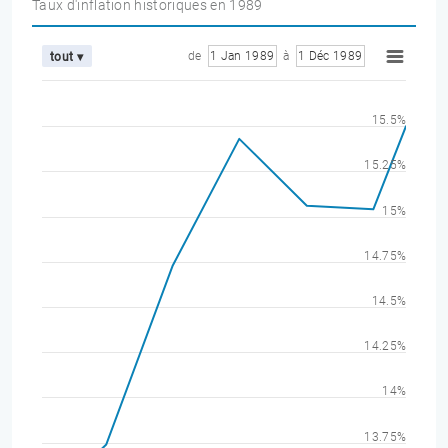
Taux d'inflation historiques en 1989
de
1 Jan 1989
à
1 Déc 1989
tout ▾
15.5%
15.25%
15%
14.75%
14.5%
14.25%
14%
13.75%