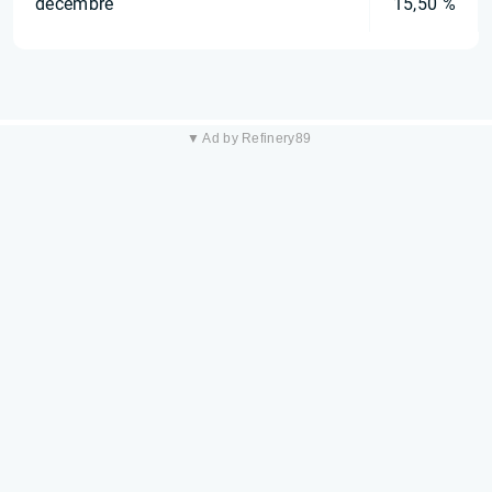
décembre
15,50 %
▼ Ad by Refinery89