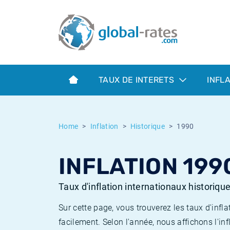
Euribor
Qu'est-ce que l'inflation IPC?
Taux Euribor historiques
Calculateur d’inflation
Term SOFR
Qu'est-ce que l'inflation IPCH?
Taux ESTER historiques
TAUX DE INTERETS
INFL
Banques centrales
Inflation Américain
Taux SOFR historiques
ESTER
Inflation Canadien
Taux SONIA historiques
Home
Inflation
Historique
1990
SONIA
Inflation Europeenne
Taux TONAR historiques
INFLATION 199
SOFR
Inflation Français
Taux d'inflation historiques
Taux d'inflation internationaux historiqu
Sur cette page, vous trouverez les taux d'in
facilement. Selon l'année, nous affichons l'inf