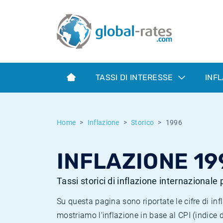
Euribor
Cos'è l'inflazione CPI?
Tassi storici Euribor
Calcolatore dell’inflazione
Term SOFR
Cos'è l'inflazione HICP?
Tassi storici di ESTER
TASSI DI INTERESSE
INF
Banche centrali
Inflazione Europa
Tassi SOFR storici
ESTER
Inflazione Italia
Tassi storici di SONIA
Home
Inflazione
Storico
1996
SONIA
Inflazione Stati Uniti
Tassi storici di TONAR
INFLAZIONE 19
SOFR
Inflazione Svizzera
Tassi di inflazione storici
Tassi storici di inflazione internazionale
Su questa pagina sono riportate le cifre di i
mostriamo l'inflazione in base al CPI (indice 