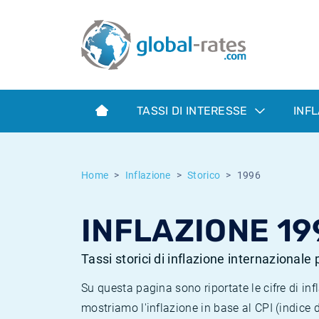
Euribor
Cos'è l'inflazione CPI?
Tassi storici Euribor
Calcolatore dell’inflazione
Term SOFR
Cos'è l'inflazione HICP?
Tassi storici di ESTER
TASSI DI INTERESSE
INF
Banche centrali
Inflazione Europa
Tassi SOFR storici
ESTER
Inflazione Italia
Tassi storici di SONIA
Home
Inflazione
Storico
1996
SONIA
Inflazione Stati Uniti
Tassi storici di TONAR
INFLAZIONE 19
SOFR
Inflazione Svizzera
Tassi di inflazione storici
Tassi storici di inflazione internazionale
Su questa pagina sono riportate le cifre di i
mostriamo l'inflazione in base al CPI (indice 