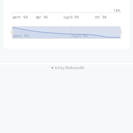
18%
genn. '96
apr. '96
luglio '96
ott. '96
genn. '96
luglio '96
▼ Ad by Refinery89