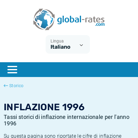
Euribor
Cos'è l'inflazione CPI?
Tassi storici Euribor
Calcolatore dell’inflazione
Term SOFR
Cos'è l'inflazione HICP?
Tassi storici di ESTER
Lingua
Italiano
Banche centrali
Inflazione Europa
Tassi SOFR storici
ESTER
Inflazione Italia
Tassi storici di SONIA
SONIA
Inflazione Stati Uniti
Tassi storici di TONAR
Storico
SOFR
Inflazione Svizzera
Tassi di inflazione storici
INFLAZIONE 1996
Tassi storici di inflazione internazionale per l'anno
1996
Su questa pagina sono riportate le cifre di inflazione