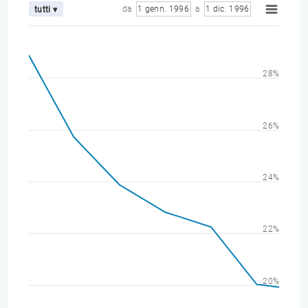
da
1 genn. 1996
a
1 dic. 1996
tutti ▾
28%
26%
24%
22%
20%