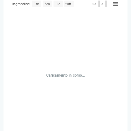
da
a
Ingrandisci
1m
6m
1a
tutti
Caricamento in corso...