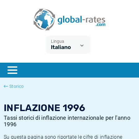
Euribor
Cos'è l'inflazione CPI?
Tassi storici Euribor
Calcolatore dell’inflazione
Term SOFR
Cos'è l'inflazione HICP?
Tassi storici di ESTER
Lingua
Italiano
Banche centrali
Inflazione Europa
Tassi SOFR storici
ESTER
Inflazione Italia
Tassi storici di SONIA
SONIA
Inflazione Stati Uniti
Tassi storici di TONAR
Storico
SOFR
Inflazione Svizzera
Tassi di inflazione storici
INFLAZIONE 1996
Tassi storici di inflazione internazionale per l'anno
1996
Su questa pagina sono riportate le cifre di inflazione