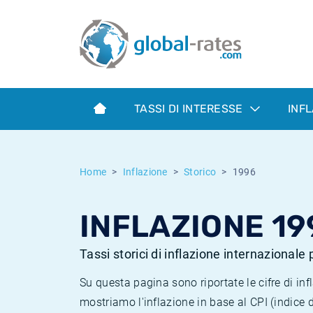
Euribor
Cos'è l'inflazione CPI?
Tassi storici Euribor
Calcolatore dell’inflazione
Term SOFR
Cos'è l'inflazione HICP?
Tassi storici di ESTER
TASSI DI INTERESSE
INF
Banche centrali
Inflazione Europa
Tassi SOFR storici
ESTER
Inflazione Italia
Tassi storici di SONIA
Home
Inflazione
Storico
1996
SONIA
Inflazione Stati Uniti
Tassi storici di TONAR
INFLAZIONE 19
SOFR
Inflazione Svizzera
Tassi di inflazione storici
Tassi storici di inflazione internazionale
Su questa pagina sono riportate le cifre di i
mostriamo l'inflazione in base al CPI (indice 