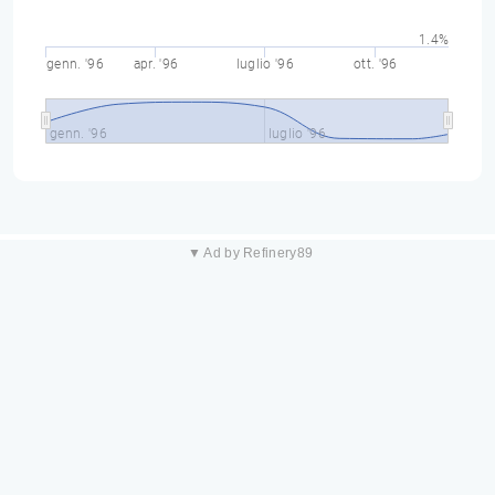
1.4%
genn. '96
apr. '96
luglio '96
ott. '96
genn. '96
luglio '96
▼ Ad by Refinery89