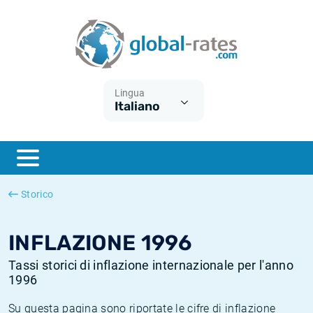
Euribor
Cos'è l'inflazione CPI?
Tassi storici Euribor
Calcolatore dell’inflazione
Term SOFR
Cos'è l'inflazione HICP?
Tassi storici di ESTER
Lingua
Italiano
Banche centrali
Inflazione Europa
Tassi SOFR storici
ESTER
Inflazione Italia
Tassi storici di SONIA
SONIA
Inflazione Stati Uniti
Tassi storici di TONAR
Storico
SOFR
Inflazione Svizzera
Tassi di inflazione storici
INFLAZIONE 1996
Tassi storici di inflazione internazionale per l'anno
1996
Su questa pagina sono riportate le cifre di inflazione