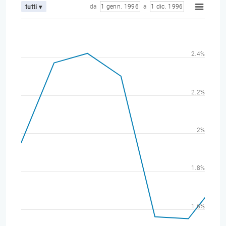
da
1 genn. 1996
a
1 dic. 1996
tutti ▾
2.4%
2.2%
2%
1.8%
1.6%