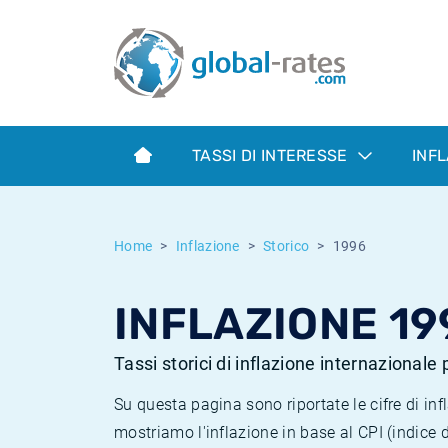
Euribor
Cos'è l'inflazione CPI?
Tassi storici Euribor
Calcolatore dell’inflazione
Term SOFR
Cos'è l'inflazione HICP?
Tassi storici di ESTER
TASSI DI INTERESSE
INF
Banche centrali
Inflazione Europa
Tassi SOFR storici
ESTER
Inflazione Italia
Tassi storici di SONIA
Home
Inflazione
Storico
1996
SONIA
Inflazione Stati Uniti
Tassi storici di TONAR
INFLAZIONE 19
SOFR
Inflazione Svizzera
Tassi di inflazione storici
Tassi storici di inflazione internazionale
Su questa pagina sono riportate le cifre di i
mostriamo l'inflazione in base al CPI (indice 