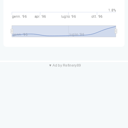
1.8%
genn. '96
apr. '96
luglio '96
ott. '96
genn. '96
luglio '96
▼ Ad by Refinery89