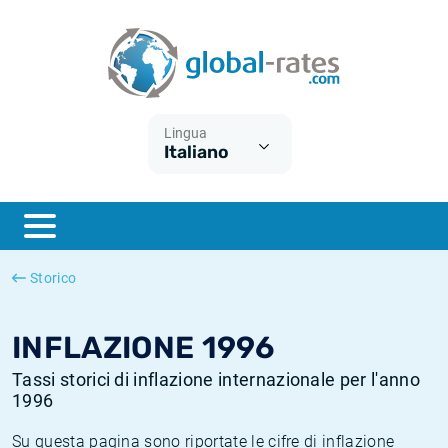
Euribor
Cos'è l'inflazione CPI?
Tassi storici Euribor
Calcolatore dell’inflazione
Term SOFR
Cos'è l'inflazione HICP?
Tassi storici di ESTER
Lingua
Italiano
Banche centrali
Inflazione Europa
Tassi SOFR storici
ESTER
Inflazione Italia
Tassi storici di SONIA
SONIA
Inflazione Stati Uniti
Tassi storici di TONAR
Storico
SOFR
Inflazione Svizzera
Tassi di inflazione storici
INFLAZIONE 1996
Tassi storici di inflazione internazionale per l'anno
1996
Su questa pagina sono riportate le cifre di inflazione