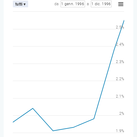
da
1 genn. 1996
a
1 dic. 1996
tutti ▾
2.5%
2.4%
2.3%
2.2%
2.1%
2%
1.9%