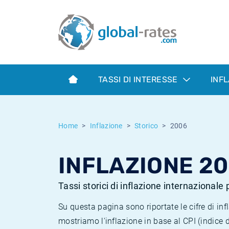
Euribor
Cos'è l'inflazione CPI?
Tassi storici Euribor
Calcolatore dell’inflazione
Term SOFR
Cos'è l'inflazione HICP?
Tassi storici di ESTER
TASSI DI INTERESSE
INF
Banche centrali
Inflazione Europa
Tassi SOFR storici
ESTER
Inflazione Italia
Tassi storici di SONIA
Home
Inflazione
Storico
2006
SONIA
Inflazione Stati Uniti
Tassi storici di TONAR
INFLAZIONE 2
SOFR
Inflazione Svizzera
Tassi di inflazione storici
Tassi storici di inflazione internazionale
Su questa pagina sono riportate le cifre di i
mostriamo l'inflazione in base al CPI (indice 