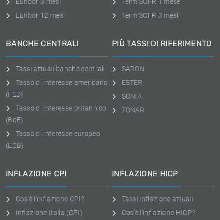
Euribor 3 mesi
Term SOFR 1 mese
Euribor 12 mesi
Term SOFR 3 mesi
BANCHE CENTRALI
PIÙ TASSI DI RIFERIMENTO
Tassi attuali banche centrali
SARON
Tasso di interesse americano
ESTER
(FED)
SONIA
Tasso di interesse britannico
TONAR
(BoE)
Tasso di interesse europeo
(ECB)
INFLAZIONE CPI
INFLAZIONE HICP
Cos'è l'inflazione CPI?
Tassi inflazione attuali
Inflazione Italia (CPI)
Cos'è l'inflazione HICP?