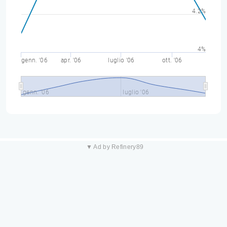
4.2%
4%
genn. '06
apr. '06
luglio '06
ott. '06
genn. '06
luglio '06
▼ Ad by Refinery89