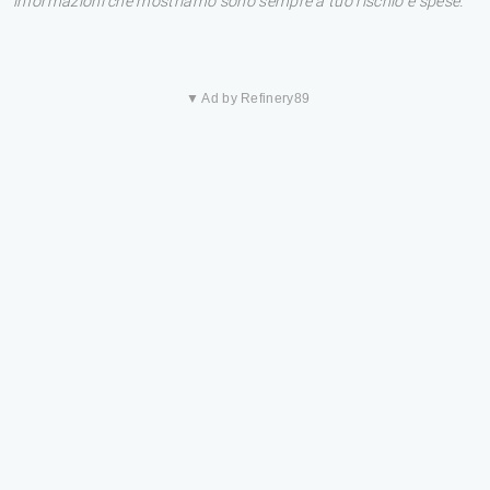
informazioni che mostriamo sono sempre a tuo rischio e spese.
▼ Ad by Refinery89