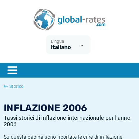
Euribor
Cos'è l'inflazione CPI?
Tassi storici Euribor
Calcolatore dell’inflazione
Term SOFR
Cos'è l'inflazione HICP?
Tassi storici di ESTER
Lingua
Italiano
Banche centrali
Inflazione Europa
Tassi SOFR storici
ESTER
Inflazione Italia
Tassi storici di SONIA
SONIA
Inflazione Stati Uniti
Tassi storici di TONAR
Storico
SOFR
Inflazione Svizzera
Tassi di inflazione storici
INFLAZIONE 2006
Tassi storici di inflazione internazionale per l'anno
2006
Su questa pagina sono riportate le cifre di inflazione