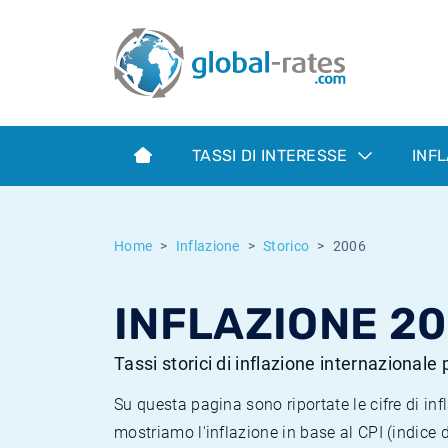
Euribor
Cos'è l'inflazione CPI?
Tassi storici Euribor
Calcolatore dell’inflazione
Term SOFR
Cos'è l'inflazione HICP?
Tassi storici di ESTER
TASSI DI INTERESSE
INF
Banche centrali
Inflazione Europa
Tassi SOFR storici
ESTER
Inflazione Italia
Tassi storici di SONIA
Home
Inflazione
Storico
2006
SONIA
Inflazione Stati Uniti
Tassi storici di TONAR
INFLAZIONE 2
SOFR
Inflazione Svizzera
Tassi di inflazione storici
Tassi storici di inflazione internazionale
Su questa pagina sono riportate le cifre di i
mostriamo l'inflazione in base al CPI (indice 