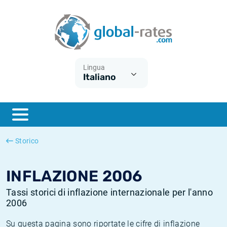
Euribor
Cos'è l'inflazione CPI?
Tassi storici Euribor
Calcolatore dell’inflazione
Term SOFR
Cos'è l'inflazione HICP?
Tassi storici di ESTER
Lingua
Italiano
Banche centrali
Inflazione Europa
Tassi SOFR storici
ESTER
Inflazione Italia
Tassi storici di SONIA
SONIA
Inflazione Stati Uniti
Tassi storici di TONAR
Storico
SOFR
Inflazione Svizzera
Tassi di inflazione storici
INFLAZIONE 2006
Tassi storici di inflazione internazionale per l'anno
2006
Su questa pagina sono riportate le cifre di inflazione