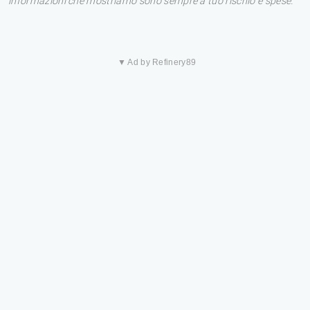
informazioni che mostriamo sono sempre a tuo rischio e spese.
▼ Ad by Refinery89