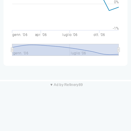
0%
-1%
genn. '06
apr. '06
luglio '06
ott. '06
genn. '06
luglio '06
▼ Ad by Refinery89