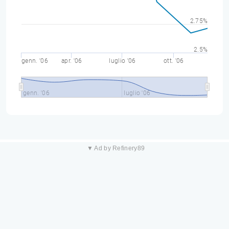
2.75%
2.5%
genn. '06
apr. '06
luglio '06
ott. '06
genn. '06
luglio '06
▼ Ad by Refinery89