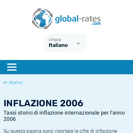
Euribor
Cos'è l'inflazione CPI?
Tassi storici Euribor
Calcolatore dell’inflazione
Term SOFR
Cos'è l'inflazione HICP?
Tassi storici di ESTER
Lingua
Italiano
Banche centrali
Inflazione Europa
Tassi SOFR storici
ESTER
Inflazione Italia
Tassi storici di SONIA
SONIA
Inflazione Stati Uniti
Tassi storici di TONAR
Storico
SOFR
Inflazione Svizzera
Tassi di inflazione storici
INFLAZIONE 2006
Tassi storici di inflazione internazionale per l'anno
2006
Su questa pagina sono riportate le cifre di inflazione