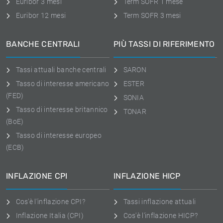
Euribor 3 mesi
Term SOFR 1 mese
Euribor 12 mesi
Term SOFR 3 mesi
BANCHE CENTRALI
PIÙ TASSI DI RIFERIMENTO
Tassi attuali banche centrali
SARON
Tasso di interesse americano
ESTER
(FED)
SONIA
Tasso di interesse britannico
TONAR
(BoE)
Tasso di interesse europeo
(ECB)
INFLAZIONE CPI
INFLAZIONE HICP
Cos'è l'inflazione CPI?
Tassi inflazione attuali
Inflazione Italia (CPI)
Cos'è l'inflazione HICP?