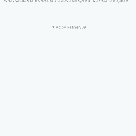
informazioni che mostriamo sono sempre a tuo rischio e spese.
▼ Ad by Refinery89