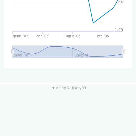
1.6%
1.4%
genn. '06
apr. '06
luglio '06
ott. '06
genn. '06
luglio '06
▼ Ad by Refinery89