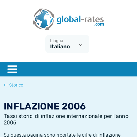
Euribor
Cos'è l'inflazione CPI?
Tassi storici Euribor
Calcolatore dell’inflazione
Term SOFR
Cos'è l'inflazione HICP?
Tassi storici di ESTER
Lingua
Italiano
Banche centrali
Inflazione Europa
Tassi SOFR storici
ESTER
Inflazione Italia
Tassi storici di SONIA
SONIA
Inflazione Stati Uniti
Tassi storici di TONAR
Storico
SOFR
Inflazione Svizzera
Tassi di inflazione storici
INFLAZIONE 2006
Tassi storici di inflazione internazionale per l'anno
2006
Su questa pagina sono riportate le cifre di inflazione