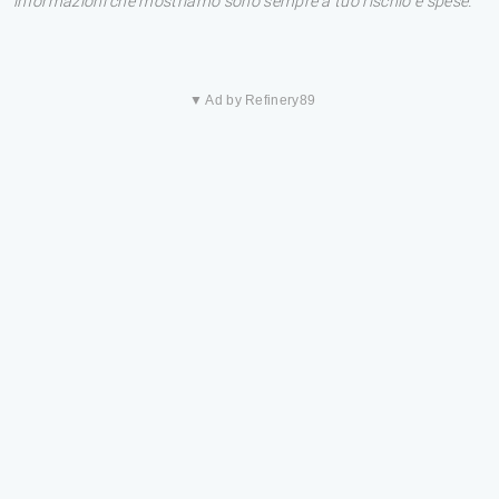
informazioni che mostriamo sono sempre a tuo rischio e spese.
▼ Ad by Refinery89