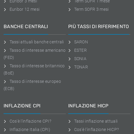
Euribor 3 mesi
Term SOFR 1 mese
Euribor 12 mesi
Term SOFR 3 mesi
BANCHE CENTRALI
PIÙ TASSI DI RIFERIMENTO
Tassi attuali banche centrali
SARON
Tasso di interesse americano
ESTER
(FED)
SONIA
Tasso di interesse britannico
TONAR
(BoE)
Tasso di interesse europeo
(ECB)
INFLAZIONE CPI
INFLAZIONE HICP
Cos'è l'inflazione CPI?
Tassi inflazione attuali
Inflazione Italia (CPI)
Cos'è l'inflazione HICP?