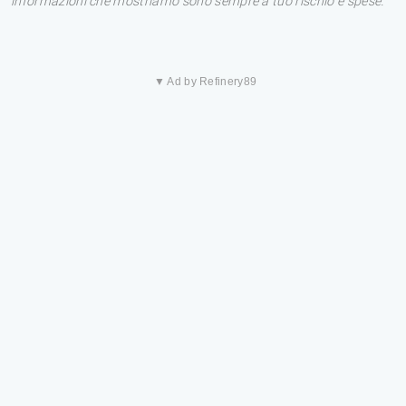
informazioni che mostriamo sono sempre a tuo rischio e spese.
▼ Ad by Refinery89