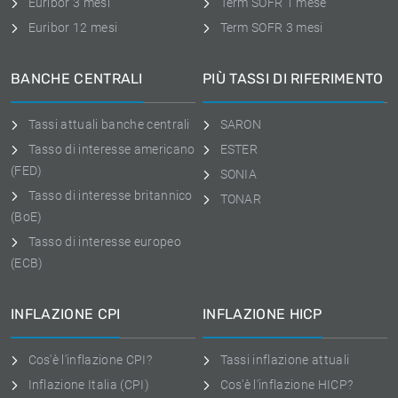
Euribor 3 mesi
Term SOFR 1 mese
Euribor 12 mesi
Term SOFR 3 mesi
BANCHE CENTRALI
PIÙ TASSI DI RIFERIMENTO
Tassi attuali banche centrali
SARON
Tasso di interesse americano
ESTER
(FED)
SONIA
Tasso di interesse britannico
TONAR
(BoE)
Tasso di interesse europeo
(ECB)
INFLAZIONE CPI
INFLAZIONE HICP
Cos'è l'inflazione CPI?
Tassi inflazione attuali
Inflazione Italia (CPI)
Cos'è l'inflazione HICP?