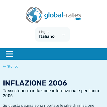
Euribor
Cos'è l'inflazione CPI?
Tassi storici Euribor
Calcolatore dell’inflazione
Term SOFR
Cos'è l'inflazione HICP?
Tassi storici di ESTER
Lingua
Italiano
Banche centrali
Inflazione Europa
Tassi SOFR storici
ESTER
Inflazione Italia
Tassi storici di SONIA
SONIA
Inflazione Stati Uniti
Tassi storici di TONAR
Storico
SOFR
Inflazione Svizzera
Tassi di inflazione storici
INFLAZIONE 2006
Tassi storici di inflazione internazionale per l'anno
2006
Su questa pagina sono riportate le cifre di inflazione