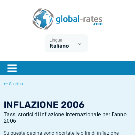
Euribor
Cos'è l'inflazione CPI?
Tassi storici Euribor
Calcolatore dell’inflazione
Term SOFR
Cos'è l'inflazione HICP?
Tassi storici di ESTER
Lingua
Italiano
Banche centrali
Inflazione Europa
Tassi SOFR storici
ESTER
Inflazione Italia
Tassi storici di SONIA
SONIA
Inflazione Stati Uniti
Tassi storici di TONAR
Storico
SOFR
Inflazione Svizzera
Tassi di inflazione storici
INFLAZIONE 2006
Tassi storici di inflazione internazionale per l'anno
2006
Su questa pagina sono riportate le cifre di inflazione