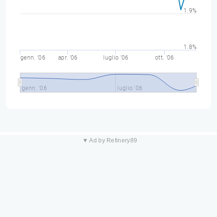
1.9%
1.8%
genn. '06
apr. '06
luglio '06
ott. '06
genn. '06
luglio '06
▼ Ad by Refinery89