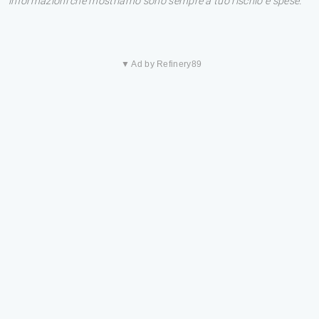
informazioni che mostriamo sono sempre a tuo rischio e spese.
▼ Ad by Refinery89