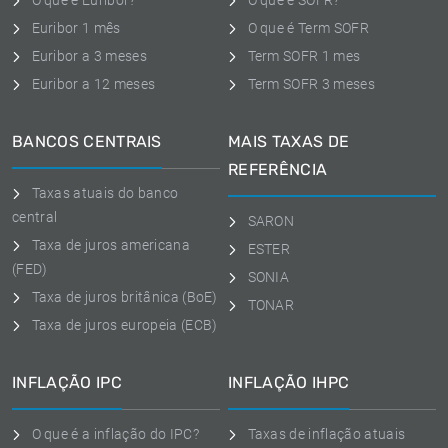
O que é Euribor?
O que é SOFR?
Euribor 1 mês
O que é Term SOFR
Euribor a 3 meses
Term SOFR 1 mes
Euribor a 12 meses
Term SOFR 3 meses
BANCOS CENTRAIS
MAIS TAXAS DE
REFERÊNCIA
Taxas atuais do banco
central
SARON
Taxa de juros americana
ESTER
(FED)
SONIA
Taxa de juros britânica (BoE)
TONAR
Taxa de juros europeia (ECB)
INFLAÇÃO IPC
INFLAÇÃO IHPC
O que é a inflação do IPC?
Taxas de inflação atuais