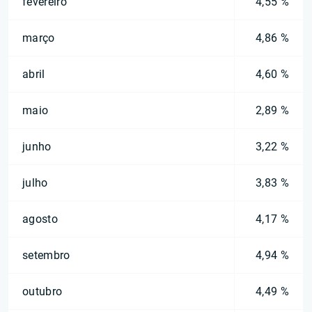
fevereiro
4,55 %
março
4,86 %
abril
4,60 %
maio
2,89 %
junho
3,22 %
julho
3,83 %
agosto
4,17 %
setembro
4,94 %
outubro
4,49 %