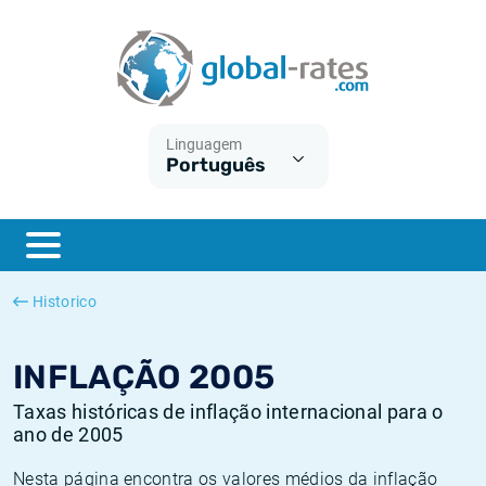
Euribor
O que é a inflação do IPC?
Taxas Euribor históricas
Calculadora de inflação
Term SOFR
O que é a inflação do IHPC?
Taxas ESTER históricas
Linguagem
Português
Bancos centrais
Inflação Brasil
Taxas SOFR históricas
ESTER
Inflação Estados Unidos
Taxas SONIA históricas
SONIA
Inflação Europa
Taxas TONAR históricas
Historico
SOFR
Inflação Portugal
Taxas de inflação históricas
INFLAÇÃO 2005
Taxas históricas de inflação internacional para o
ano de 2005
Nesta página encontra os valores médios da inflação