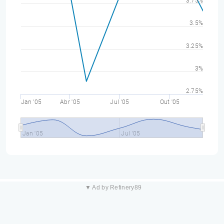
3.75%
3.5%
3.25%
3%
2.75%
Jan '05
Abr '05
Jul '05
Out '05
Jan '05
Jul '05
▼ Ad by Refinery89