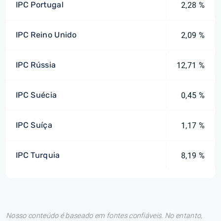
IPC Portugal
2,28 %
IPC Reino Unido
2,09 %
IPC Rússia
12,71 %
IPC Suécia
0,45 %
IPC Suíça
1,17 %
IPC Turquia
8,19 %
Nosso conteúdo é baseado em fontes confiáveis. No entanto,