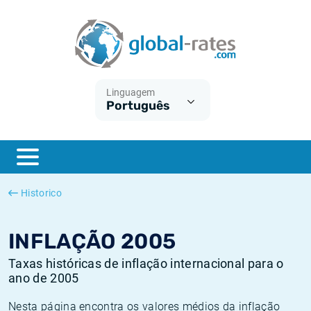
Euribor
O que é a inflação do IPC?
Taxas Euribor históricas
Calculadora de inflação
Term SOFR
O que é a inflação do IHPC?
Taxas ESTER históricas
Linguagem
Português
Bancos centrais
Inflação Brasil
Taxas SOFR históricas
ESTER
Inflação Estados Unidos
Taxas SONIA históricas
SONIA
Inflação Europa
Taxas TONAR históricas
Historico
SOFR
Inflação Portugal
Taxas de inflação históricas
INFLAÇÃO 2005
Taxas históricas de inflação internacional para o
ano de 2005
Nesta página encontra os valores médios da inflação