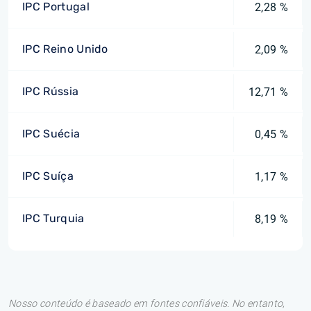
IPC Portugal
2,28 %
IPC Reino Unido
2,09 %
IPC Rússia
12,71 %
IPC Suécia
0,45 %
IPC Suíça
1,17 %
IPC Turquia
8,19 %
Nosso conteúdo é baseado em fontes confiáveis. No entanto,