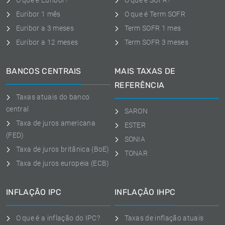
O que é Euribor?
O que é SOFR?
Euribor 1 mês
O que é Term SOFR
Euribor a 3 meses
Term SOFR 1 mes
Euribor a 12 meses
Term SOFR 3 meses
BANCOS CENTRAIS
MAIS TAXAS DE
REFERÊNCIA
Taxas atuais do banco
central
SARON
Taxa de juros americana
ESTER
(FED)
SONIA
Taxa de juros britânica (BoE)
TONAR
Taxa de juros europeia (ECB)
INFLAÇÃO IPC
INFLAÇÃO IHPC
O que é a inflação do IPC?
Taxas de inflação atuais