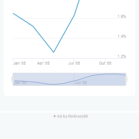
1.6%
1.4%
1.2%
Jan '05
Abr '05
Jul '05
Out '05
Jan '05
Jul '05
▼ Ad by Refinery89