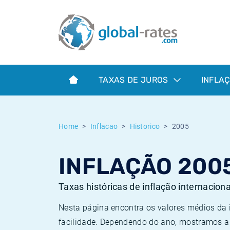
Euribor
O que é a inflação do IPC?
Taxas Euribor históricas
Calculadora de inflação
Term SOFR
O que é a inflação do IHPC?
Taxas ESTER históricas
TAXAS DE JUROS
INFLA
Bancos centrais
Inflação Brasil
Taxas SOFR históricas
ESTER
Inflação Estados Unidos
Taxas SONIA históricas
Home
Inflacao
Historico
2005
SONIA
Inflação Europa
Taxas TONAR históricas
INFLAÇÃO 200
SOFR
Inflação Portugal
Taxas de inflação históricas
Taxas históricas de inflação internacion
Nesta página encontra os valores médios da
facilidade. Dependendo do ano, mostramos a 