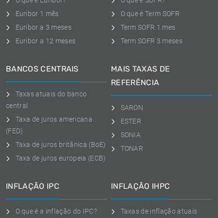
O que é Euribor?
O que é SOFR?
Euribor 1 mês
O que é Term SOFR
Euribor a 3 meses
Term SOFR 1 mes
Euribor a 12 meses
Term SOFR 3 meses
BANCOS CENTRAIS
MAIS TAXAS DE
REFERÊNCIA
Taxas atuais do banco
central
SARON
Taxa de juros americana
ESTER
(FED)
SONIA
Taxa de juros britânica (BoE)
TONAR
Taxa de juros europeia (ECB)
INFLAÇÃO IPC
INFLAÇÃO IHPC
O que é a inflação do IPC?
Taxas de inflação atuais