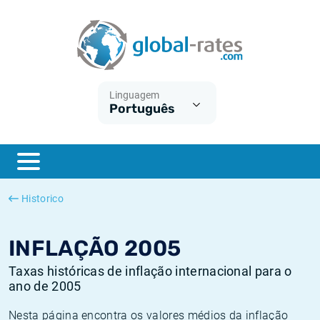
Euribor
O que é a inflação do IPC?
Taxas Euribor históricas
Calculadora de inflação
Term SOFR
O que é a inflação do IHPC?
Taxas ESTER históricas
Linguagem
Português
Bancos centrais
Inflação Brasil
Taxas SOFR históricas
ESTER
Inflação Estados Unidos
Taxas SONIA históricas
SONIA
Inflação Europa
Taxas TONAR históricas
Historico
SOFR
Inflação Portugal
Taxas de inflação históricas
INFLAÇÃO 2005
Taxas históricas de inflação internacional para o
ano de 2005
Nesta página encontra os valores médios da inflação