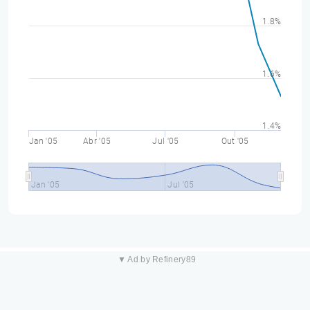
1.8%
1.6%
1.4%
Jan '05
Abr '05
Jul '05
Out '05
Jan '05
Jul '05
▼ Ad by Refinery89