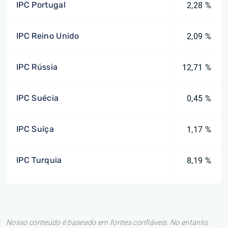
IPC Portugal
2,28 %
IPC Reino Unido
2,09 %
IPC Rússia
12,71 %
IPC Suécia
0,45 %
IPC Suíça
1,17 %
IPC Turquia
8,19 %
Nosso conteúdo é baseado em fontes confiáveis. No entanto,