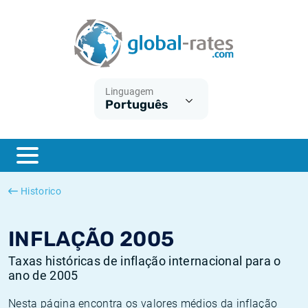
Euribor
O que é a inflação do IPC?
Taxas Euribor históricas
Calculadora de inflação
Term SOFR
O que é a inflação do IHPC?
Taxas ESTER históricas
Linguagem
Português
Bancos centrais
Inflação Brasil
Taxas SOFR históricas
ESTER
Inflação Estados Unidos
Taxas SONIA históricas
SONIA
Inflação Europa
Taxas TONAR históricas
Historico
SOFR
Inflação Portugal
Taxas de inflação históricas
INFLAÇÃO 2005
Taxas históricas de inflação internacional para o
ano de 2005
Nesta página encontra os valores médios da inflação