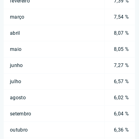
fevereiro
7,39 %
março
7,54 %
abril
8,07 %
maio
8,05 %
junho
7,27 %
julho
6,57 %
agosto
6,02 %
setembro
6,04 %
outubro
6,36 %