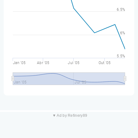
6.5%
6%
5.5%
Jan '05
Abr '05
Jul '05
Out '05
Jan '05
Jul '05
▼ Ad by Refinery89