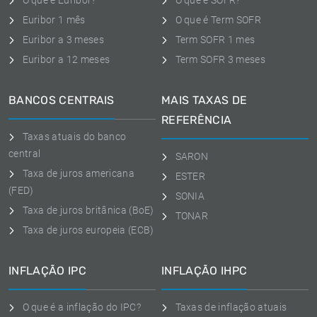
O que é Euribor?
O que é SOFR?
Euribor 1 mês
O que é Term SOFR
Euribor a 3 meses
Term SOFR 1 mes
Euribor a 12 meses
Term SOFR 3 meses
BANCOS CENTRAIS
MAIS TAXAS DE
REFERÊNCIA
Taxas atuais do banco
central
SARON
Taxa de juros americana
ESTER
(FED)
SONIA
Taxa de juros britânica (BoE)
TONAR
Taxa de juros europeia (ECB)
INFLAÇÃO IPC
INFLAÇÃO IHPC
O que é a inflação do IPC?
Taxas de inflação atuais