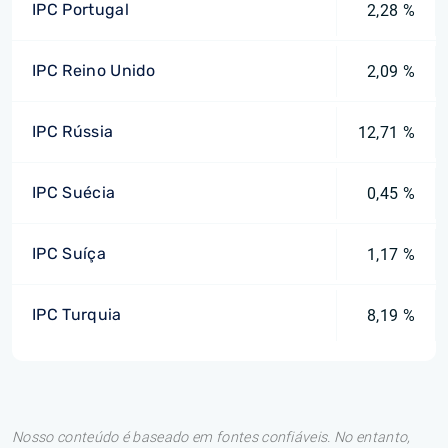
IPC Portugal
2,28 %
IPC Reino Unido
2,09 %
IPC Rússia
12,71 %
IPC Suécia
0,45 %
IPC Suíça
1,17 %
IPC Turquia
8,19 %
Nosso conteúdo é baseado em fontes confiáveis. No entanto,